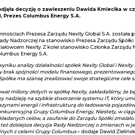
podjęła decyzję o zawieszeniu Dawida Kmiecika w c
i, Prezes Columbus Energy S.A.
nościach Prezesa Zarządu Nexity Global S.A. została 
ady Nadzorczej na stanowisko Prezesa Zarządu Spółki 
łowcem Nexity. Z kolei stanowisko Członka Zarządu Ne
olumbus Energy S.A.
iku analizy działalności spółek Nexity Global i Nexity S
y brak spójności modelu finansowego, prezentowanego 
i, Spółka ma szansę zrealizować swoje strategiczne cele sz
ał miliony złotych w spółkę Nexity, zakładaliśmy, że b
y nadzieję na szybkie stworzenie systemu IT, który um
zynami energii i infrastrukturą do ładowania pojazdó
urencyjną Grupy Columbus Energy. Niestety, w ciągu p
kładanych celów, a zaufanie do Zarządu Spółki zmalało. 
 też dzisiejsza decyzja Rady Nadzorczej o zmianach w j
pójnych z celami Grupy Columbus
– dodaje Dawid Zieliński