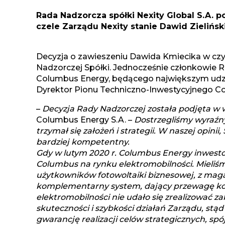
Rada Nadzorcza spółki Nexity Global S.A. 
czele Zarządu Nexity stanie Dawid Zielińsk
Decyzja o zawieszeniu Dawida Kmiecika w czyn
Nadzorczej Spółki. Jednocześnie członkowie R
Columbus Energy, będącego największym udzia
Dyrektor Pionu Techniczno-Inwestycyjnego C
–
Decyzja Rady Nadzorczej została podjęta w wyn
Columbus Energy S.A. –
Dostrzegliśmy wyraźn
trzymał się założeń i strategii. W naszej opini
bardziej kompetentny.
Gdy w lutym 2020 r. Columbus Energy inwestow
Columbus na rynku elektromobilności. Mieliśm
użytkowników fotowoltaiki biznesowej, z maga
komplementarny system, dający przewagę konk
elektromobilności nie udało się zrealizować za
skuteczności i szybkości działań Zarządu, stąd
gwarancję realizacji celów strategicznych, s