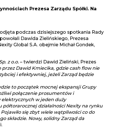
zynnościach Prezesa Zarządu Spółki. Na
podjęta podczas dzisiejszego spotkania Rady
powołali Dawida Zielińskiego, Prezesa
xity Global S.A. obejmie Michał Gondek,
p. z o.o.
– twierdzi Dawid Zieliński, Prezes
przez Dawid Kmiecika, gdzie cash flow nie
ybciej i efektywniej, jeżeli Zarząd będzie
ędzie to początek mocnej ekspansji Grupy
ożliwi połączenie prosumentów i
w elektrycznych w jeden duży
ółtorarocznej działalności Nexity na rynku
Pojawiło się zbyt wiele wątpliwości co do
ego składzie. Nowy, solidny Zarząd da
.