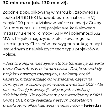
30 mln euro (ok. 130 mln zł).
Zgodnie z opublikowaną w marcu br. zapowiedzią,
spółka DRI (DTEK Renewables International B.V.)
nabyła 100 proc. udziałów w spółce celowej z Grupy
Columbus, realizującej projekt wielkoskalowego
magazynu energii o mocy 133 MW i pojemności 532
MWh. Projekt magazynu, zlokalizowanego na
terenie gminy Chrzanów, ma wygraną aukcję mocy i
jest jednym z największych tego typu projektów w
Polsce.
–
Jest to kolejna, niezwykle istotna transakcja, zawarta
przez Columbus w ostatnim czasie. Dzięki sprzedaży
projektu naszego magazynu, uwolnimy część
kapitału, przeznaczając go w znacznej części na
zmniejszenie zobowiązań wobec inwestora DC24 ASI
oraz realizację inwestycji związanych z bieżącą
działalnością. Nie wykluczamy też współpracy z DRI i
Grupą DTEK przy realizacji naszych pozostałych
projektów wielkoskalowych magazynów –
twierdzi