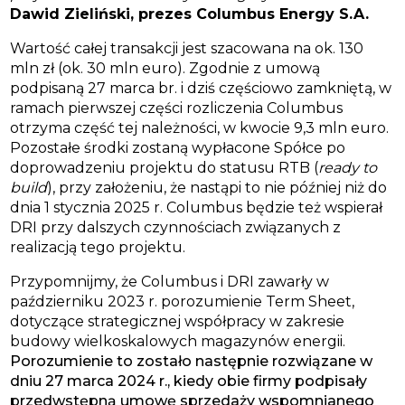
Dawid Zieliński, prezes Columbus Energy S.A.
Wartość całej transakcji jest szacowana na ok. 130
mln zł (ok. 30 mln euro). Zgodnie z umową
podpisaną 27 marca br. i dziś częściowo zamkniętą, w
ramach pierwszej części rozliczenia Columbus
otrzyma część tej należności, w kwocie 9,3 mln euro.
Pozostałe środki zostaną wypłacone Spółce po
doprowadzeniu projektu do statusu RTB (
ready to
build
), przy założeniu, że nastąpi to nie później niż do
dnia 1 stycznia 2025 r. Columbus będzie też wspierał
DRI przy dalszych czynnościach związanych z
realizacją tego projektu.
Przypomnijmy, że Columbus i DRI zawarły w
październiku 2023 r. porozumienie Term Sheet,
dotyczące strategicznej współpracy w zakresie
budowy wielkoskalowych magazynów energii.
Porozumienie to zostało następnie rozwiązane w
dniu 27 marca 2024 r., kiedy obie firmy podpisały
przedwstępną umowę sprzedaży wspomnianego