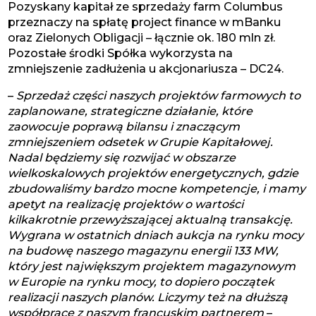
Pozyskany kapitał ze sprzedaży farm Columbus
przeznaczy na spłatę project finance w mBanku
oraz Zielonych Obligacji – łącznie ok. 180 mln zł.
Pozostałe środki Spółka wykorzysta na
zmniejszenie zadłużenia u akcjonariusza – DC24.
–
Sprzedaż części naszych projektów farmowych to
zaplanowane, strategiczne działanie, które
zaowocuje poprawą bilansu i znaczącym
zmniejszeniem odsetek w Grupie Kapitałowej.
Nadal będziemy się rozwijać w obszarze
wielkoskalowych projektów energetycznych, gdzie
zbudowaliśmy bardzo mocne kompetencje, i mamy
apetyt na realizację projektów o wartości
kilkakrotnie przewyższającej aktualną transakcję.
Wygrana w ostatnich dniach aukcja na rynku mocy
na budowę naszego magazynu energii 133 MW,
który jest największym projektem magazynowym
w Europie na rynku mocy, to dopiero początek
realizacji naszych planów. Liczymy też na dłuższą
współpracę z naszym francuskim partnerem
–