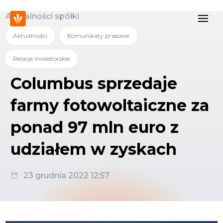
Aktualności spółki
Aktualności
Komunikaty prasowe
Relacje inwestorskie
Columbus sprzedaje
farmy fotowoltaiczne za
ponad 97 mln euro z
udziałem w zyskach
23 grudnia 2022 12:57