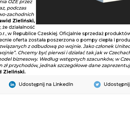
ania OZE przez
raz, podczas
owo-zachodnich
wid Zieliński,
że działalność
r., w Republice Czeskiej. Oficjalnie sprzedaż produktó
ecnie oferta została poszerzona o pompy ciepła i prod
związanych z odbudową po wojnie. Jako członek United
ojnie”. Chcemy być pierwsi i działać tak jak
w Czechach
model biznesowy. Według wstępnych szacunków, w Cze
 mln zł przychodów, jednak szczegółowe dane zaprezent
Zieliński.
Udostępnij na LinkedIn
Udostępnij