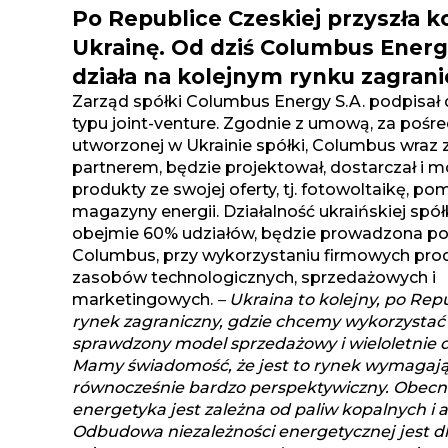
Po Republice Czeskiej przyszła ko
Ukrainę. Od dziś Columbus Energ
działa na kolejnym rynku zagran
Zarząd spółki Columbus Energy S.A. podpisał
typu joint-venture. Zgodnie z umową, za poś
utworzonej w Ukrainie spółki, Columbus wraz 
partnerem, będzie projektował, dostarczał i 
produkty ze swojej oferty, tj. fotowoltaikę, pom
magazyny energii. Działalność ukraińskiej spółk
obejmie 60% udziałów, będzie prowadzona p
Columbus, przy wykorzystaniu firmowych pro
zasobów technologicznych, sprzedażowych i
marketingowych.
– Ukraina to kolejny, po Rep
rynek zagraniczny, gdzie chcemy wykorzystać
sprawdzony model sprzedażowy i wieloletnie 
Mamy świadomość, że jest to rynek wymagając
równocześnie bardzo perspektywiczny. Obecn
energetyka jest zależna od paliw kopalnych i 
Odbudowa niezależności energetycznej jest d