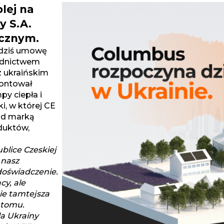
lej na
y S.A.
icznym.
 dziś umowę
rednictwem
z ukraińskim
montował
py ciepła i
i, w której CE
od marką
duktów,
ublice Czeskiej
 nasz
doświadczenie.
y, ale
ie tamtejsza
atomu.
la Ukrainy