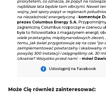
priorytetem, co oznacza, że popyt na rozwiąz
najbliższe lata będzie tam olbrzymi. Nawet te
wojny, jest spory popyt w regionach południ
na niezależność energetyczną –
komentuje Da
prezes Columbus Energy S.A.
Przypomnijmy, 
zagraniczną Columbus rozpoczął w czerwcu ub.
była to fotowoltaika z magazynem energii, ob
wiele przetargów, międzynarodowych zleceń, 
temu, jak świat przygotowuje się na czas “po w
zaimplementować powtarzalny i skalowalny 
powyżej 300 instalacji i osiągnęliśmy ok. 30
Ukrainie? Wszystko przed nami –
mówi Dawid 
Udostępnij na Facebook
Może Cię również zainteresować: