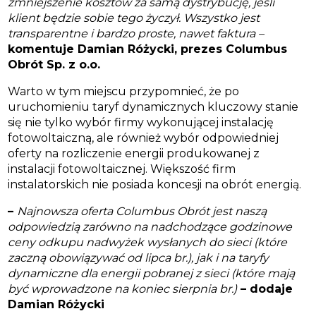
zmniejszenie kosztów za samą dystrybucję, jeśli
klient będzie sobie tego życzył. Wszystko jest
transparentne i bardzo proste, nawet faktura –
komentuje Damian Różycki, prezes Columbus
Obrót Sp. z o.o.
Warto w tym miejscu przypomnieć, że po
uruchomieniu taryf dynamicznych kluczowy stanie
się nie tylko wybór firmy wykonującej instalację
fotowoltaiczną, ale również wybór odpowiedniej
oferty na rozliczenie energii produkowanej z
instalacji fotowoltaicznej. Większość firm
instalatorskich nie posiada koncesji na obrót energią.
–
Najnowsza oferta Columbus Obrót jest naszą
odpowiedzią zarówno na nadchodzące godzinowe
ceny odkupu nadwyżek wysłanych do sieci (które
zaczną obowiązywać od lipca br.), jak i na taryfy
dynamiczne dla energii pobranej z sieci (które mają
być wprowadzone na koniec sierpnia br.)
– dodaje
Damian Różycki