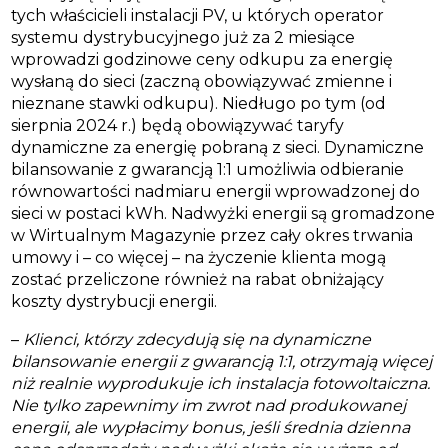
tych właścicieli instalacji PV, u których operator
systemu dystrybucyjnego już za 2 miesiące
wprowadzi godzinowe ceny odkupu za energię
wysłaną do sieci (zaczną obowiązywać zmienne i
nieznane stawki odkupu). Niedługo po tym (od
sierpnia 2024 r.) będą obowiązywać taryfy
dynamiczne za energię pobraną z sieci. Dynamiczne
bilansowanie z gwarancją 1:1 umożliwia odbieranie
równowartości nadmiaru energii wprowadzonej do
sieci w postaci kWh. Nadwyżki energii są gromadzone
w Wirtualnym Magazynie przez cały okres trwania
umowy i – co więcej – na życzenie klienta mogą
zostać przeliczone również na rabat obniżający
koszty dystrybucji energii.
–
Klienci, którzy zdecydują się na dynamiczne
bilansowanie energii z gwarancją 1:1, otrzymają więcej
niż realnie wyprodukuje ich instalacja fotowoltaiczna.
Nie tylko zapewnimy im zwrot nad produkowanej
energii, ale wypłacimy bonus, jeśli średnia dzienna