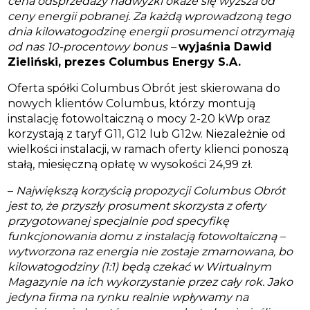
cena odsprzedaży nadwyżki okaże się wyższa od
ceny energii pobranej. Za każdą wprowadzoną tego
dnia kilowatogodzinę energii prosumenci otrzymają
od nas 10-procentowy bonus –
wyjaśnia Dawid
Zieliński, prezes Columbus Energy S.A.
Oferta spółki Columbus Obrót jest skierowana do
nowych klientów Columbus, którzy montują
instalację fotowoltaiczną o mocy 2-20 kWp oraz
korzystają z taryf G11, G12 lub G12w. Niezależnie od
wielkości instalacji, w ramach oferty klienci ponoszą
stałą, miesięczną opłatę w wysokości 24,99 zł.
–
Największą korzyścią propozycji Columbus Obrót
jest to, że przyszły prosument skorzysta z oferty
przygotowanej specjalnie pod specyfikę
funkcjonowania domu z instalacją fotowoltaiczną –
wytworzona raz energia nie zostaje zmarnowana, bo
kilowatogodziny (1:1) będą czekać w Wirtualnym
Magazynie na ich wykorzystanie przez cały rok. Jako
jedyna firma na rynku realnie wpływamy na