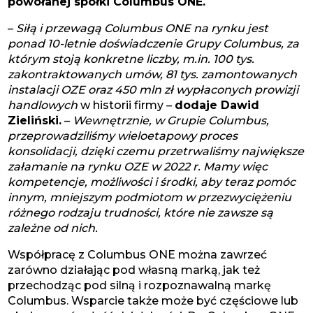
powołanej spółki Columbus ONE.
–
Siłą i przewagą Columbus ONE na rynku jest
ponad 10-letnie doświadczenie Grupy Columbus, za
którym stoją konkretne liczby, m.in. 100 tys.
zakontraktowanych umów, 81 tys. zamontowanych
instalacji OZE oraz 450 mln zł wypłaconych prowizji
handlowych
w historii firmy –
dodaje Dawid
Zieliński.
–
Wewnętrznie, w Grupie Columbus,
przeprowadziliśmy wieloetapowy proces
konsolidacji, dzięki czemu przetrwaliśmy największe
załamanie na rynku OZE w 2022 r. Mamy więc
kompetencje, możliwości i środki, aby teraz pomóc
innym, mniejszym podmiotom w przezwyciężeniu
różnego rodzaju trudności, które nie zawsze są
zależne od nich.
Współpracę z Columbus ONE można zawrzeć
zarówno działając pod własną marką, jak też
przechodząc pod silną i rozpoznawalną markę
Columbus. Wsparcie także może być częściowe lub