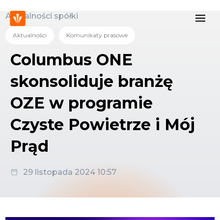
Aktualności spółki
Aktualności
Komunikaty prasowe
Columbus ONE
skonsoliduje branżę
OZE w programie
Czyste Powietrze i Mój
Prąd
29 listopada 2024 10:57