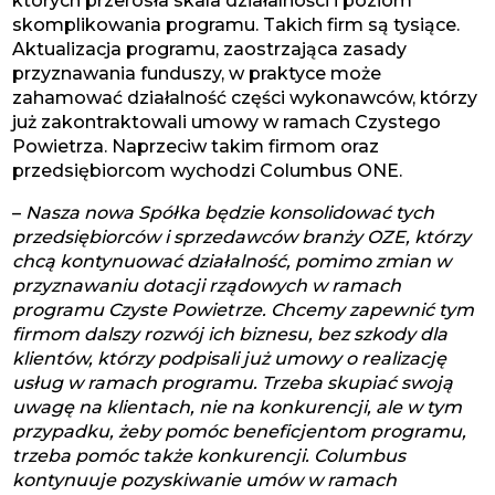
których przerosła skala działalności i poziom
skomplikowania programu. Takich firm są tysiące.
Aktualizacja programu, zaostrzająca zasady
przyznawania funduszy, w praktyce może
zahamować działalność części wykonawców, którzy
już zakontraktowali umowy w ramach Czystego
Powietrza. Naprzeciw takim firmom oraz
przedsiębiorcom wychodzi Columbus ONE.
–
Nasza nowa Spółka będzie konsolidować tych
przedsiębiorców i sprzedawców branży OZE, którzy
chcą kontynuować działalność, pomimo zmian w
przyznawaniu dotacji rządowych w ramach
programu Czyste Powietrze. Chcemy zapewnić tym
firmom dalszy rozwój ich biznesu, bez szkody dla
klientów, którzy podpisali już umowy o realizację
usług w ramach programu. Trzeba skupiać swoją
uwagę na klientach, nie na konkurencji, ale w tym
przypadku, żeby pomóc beneficjentom programu,
trzeba pomóc także konkurencji. Columbus
kontynuuje pozyskiwanie umów w ramach