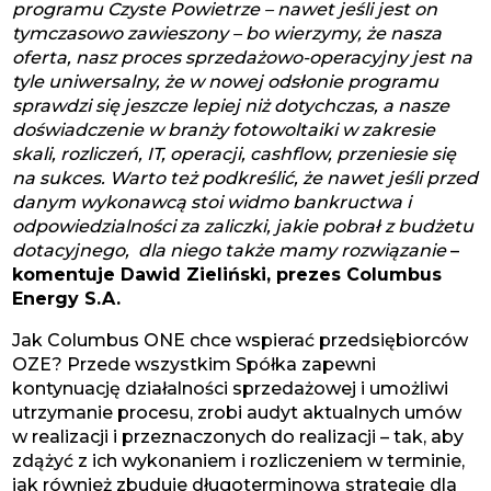
programu Czyste Powietrze – nawet jeśli jest on
tymczasowo zawieszony – bo wierzymy, że nasza
oferta, nasz proces sprzedażowo-operacyjny jest na
tyle uniwersalny, że w nowej odsłonie programu
sprawdzi się jeszcze lepiej niż dotychczas, a nasze
doświadczenie w branży fotowoltaiki w zakresie
skali, rozliczeń, IT, operacji, cashflow, przeniesie się
na sukces. Warto też podkreślić, że nawet jeśli przed
danym wykonawcą stoi widmo bankructwa i
odpowiedzialności za zaliczki, jakie pobrał z budżetu
dotacyjnego, dla niego także mamy rozwiązanie
–
komentuje Dawid Zieliński, prezes Columbus
Energy S.A.
Jak Columbus ONE chce wspierać przedsiębiorców
OZE? Przede wszystkim Spółka zapewni
kontynuację działalności sprzedażowej i umożliwi
utrzymanie procesu, zrobi audyt aktualnych umów
w realizacji i przeznaczonych do realizacji – tak, aby
zdążyć z ich wykonaniem i rozliczeniem w terminie,
jak również zbuduje długoterminową strategię dla