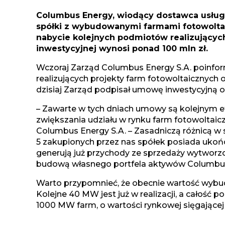
Columbus Energy, wiodący dostawca usług 
spółki z wybudowanymi farmami fotowolta
nabycie kolejnych podmiotów realizujący
inwestycyjnej wynosi ponad 100 mln zł.
Wczoraj Zarząd Columbus Energy S.A. poinfor
realizujących projekty farm fotowoltaicznych o
dzisiaj Zarząd podpisał umowę inwestycyjną o w
– Zawarte w tych dniach umowy są kolejnym et
zwiększania udziału w rynku farm fotowoltaic
Columbus Energy S.A. – Zasadniczą różnicą w s
5 zakupionych przez nas spółek posiada ukońc
generują już przychody ze sprzedaży wytworzon
budową własnego portfela aktywów Columbus
Warto przypomnieć, że obecnie wartość wybud
Kolejne 40 MW jest już w realizacji, a całość 
1000 MW farm, o wartości rynkowej sięgającej o