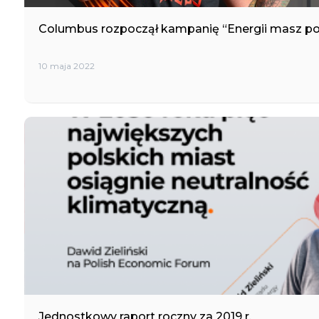
Columbus rozpoczął kampanię “Energii masz p
10 maja 2022
Jednostkowy raport roczny za 2019 r.