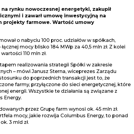
na rynku nowoczesnej energetyki, zakupił
icznymi i zawarł umowę inwestycyjną na
ch projekty farmowe. Wartość umowy
mował o nabyciu 100 proc. udziałów w spółkach,
 łącznej mocy blisko 184 MWp za 40,5 mln zł. Z kolei
artości 110 mln zł.
apem realizowania strategii Spółki w zakresie
znych – mówi Janusz Sterna, wiceprezes Zarządu
tosunku do poprzednich transakcji jest to, że
zone farmy, przyłączone do sieci energetycznej, które
ej energii. Wszystkie te działania są związane z
 Energy.
owanych przez Grupę farm wynosi ok. 45 mln zł.
portfela mocy, jakie rozwija Columbus Energy, to ponad
k. 3 mld zł.