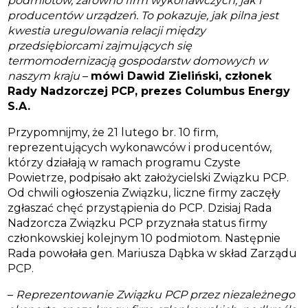
podmiotów, zarówno firm wykonawczych, jak i
producentów urządzeń. To pokazuje, jak pilna jest
kwestia uregulowania relacji między
przedsiębiorcami zajmujących się
termomodernizacją gospodarstw domowych w
naszym kraju
–
mówi Dawid Zieliński, członek
Rady Nadzorczej PCP, prezes Columbus Energy
S.A.
Przypomnijmy, że 21 lutego br. 10 firm,
reprezentujących wykonawców i producentów,
którzy działają w ramach programu Czyste
Powietrze, podpisało akt założycielski Związku PCP.
Od chwili ogłoszenia Związku, liczne firmy zaczęły
zgłaszać chęć przystąpienia do PCP. Dzisiaj Rada
Nadzorcza Związku PCP przyznała status firmy
członkowskie
j kolejnym 10
podmiotom. Następnie
Rada powołała gen. Mariusza Dąbka w skład Zarządu
PCP.
–
Reprezentowanie Związku PCP przez niezależnego