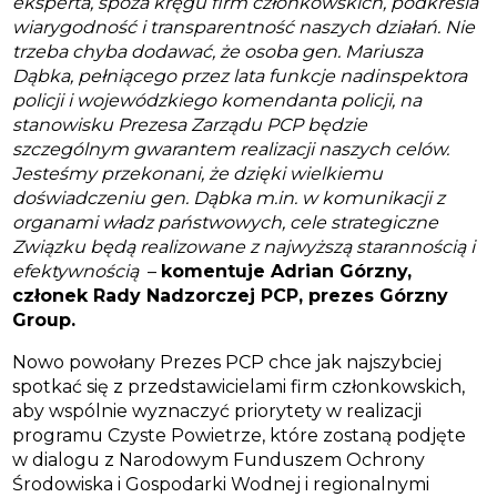
eksperta, spoza kręgu firm członkowskich, podkreśla
wiarygodność i transparentność naszych działań. Nie
trzeba chyba dodawać, że osoba gen. Mariusza
Dąbka, pełniącego przez lata funkcje nadinspektora
policji i wojewódzkiego komendanta policji, na
stanowisku Prezesa Zarządu PCP będzie
szczególnym gwarantem realizacji naszych celów.
Jesteśmy przekonani, że dzięki wielkiemu
doświadczeniu gen. Dąbka m.in. w komunikacji z
organami władz państwowych, cele strategiczne
Związku będą realizowane z najwyższą starannością i
efektywnością
–
komentuje Adrian Górzny,
członek Rady Nadzorczej PCP, prezes Górzny
Group.
Nowo powołany Prezes PCP chce jak najszybciej
spotkać się z przedstawicielami firm członkowskich,
aby wspólnie wyznaczyć priorytety w realizacji
programu Czyste Powietrze, które zostaną podjęte
w dialogu z Narodowym Funduszem Ochrony
Środowiska i Gospodarki Wodnej i regionalnymi