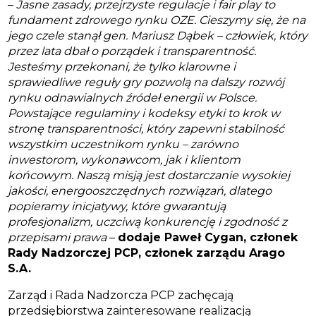
–
Jasne zasady, przejrzyste regulacje i fair play to
fundament zdrowego rynku OZE. Cieszymy się, że na
jego czele stanął gen. Mariusz Dąbek – człowiek, który
przez lata dbał o porządek i transparentność.
Jesteśmy przekonani, że tylko klarowne i
sprawiedliwe reguły gry pozwolą na dalszy rozwój
rynku odnawialnych źródeł energii w Polsce.
Powstające regulaminy i kodeksy etyki to krok w
stronę transparentności, który zapewni stabilność
wszystkim uczestnikom rynku – zarówno
inwestorom, wykonawcom, jak i klientom
końcowym. Naszą misją jest dostarczanie wysokiej
jakości, energooszczędnych rozwiązań, dlatego
popieramy inicjatywy, które gwarantują
profesjonalizm, uczciwą konkurencję i zgodność z
przepisami prawa
–
dodaje Paweł Cygan, członek
Rady Nadzorczej PCP, członek zarządu Arago
S.A.
Zarząd i Rada Nadzorcza PCP zachęcają
przedsiębiorstwa zainteresowane realizacją