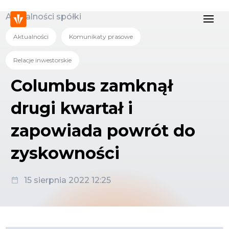
Aktualności spółki
Aktualności
Komunikaty prasowe
Relacje inwestorskie
Columbus zamknął
drugi kwartał i
zapowiada powrót do
zyskowności
15 sierpnia 2022 12:25