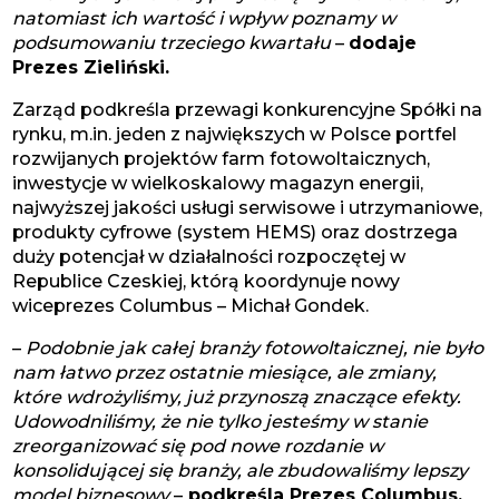
natomiast ich wartość i wpływ poznamy w
podsumowaniu trzeciego kwartału
–
dodaje
Prezes Zieliński.
Zarząd podkreśla przewagi konkurencyjne Spółki na
rynku, m.in. jeden z największych w Polsce portfel
rozwijanych projektów farm fotowoltaicznych,
inwestycje w wielkoskalowy magazyn energii,
najwyższej jakości usługi serwisowe i utrzymaniowe,
produkty cyfrowe (system HEMS) oraz dostrzega
duży potencjał w działalności rozpoczętej w
Republice Czeskiej, którą koordynuje nowy
wiceprezes Columbus – Michał Gondek.
–
Podobnie jak całej branży fotowoltaicznej, nie było
nam łatwo przez ostatnie miesiące, ale zmiany,
które wdrożyliśmy, już przynoszą znaczące efekty.
Udowodniliśmy, że nie tylko jesteśmy w stanie
zreorganizować się pod nowe rozdanie w
konsolidującej się branży, ale zbudowaliśmy lepszy
model biznesowy
–
podkreśla Prezes Columbus.