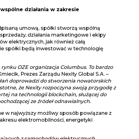
 wspólne działania w zakresie
dpisaną umową, spółki stworzą wspólną
sprzedaży, działania marketingowe i ekipy
w elektrycznych, jak również całą
bie spółki będą inwestować w technologię
a rynku OZE organizacja Columbus. To bardzo
iecik, Prezes Zarządu Nexity Global S.A. –
ałań doprowadzi do stworzenia nowatorskich
stotne, że Nexity rozpoczyna swoją przygodę z
ej na technologii blockchain, służącej do
pochodzącej ze źródeł odnawialnych.
one w najwyższy możliwy sposób powiązane z
akresu elektromobilności, energetyki
stających z samochodów elektrycznych,