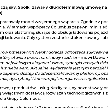
łączą siły. Spółki zawarły długoterminową umowę na
j.
wypracowały model wzajemnego wsparcia. Zgodnie z po
ania. W ramach współpracy Columbus zapewni m.in. sieć 
m oraz platformę, służące do obsługi ładowania pojazdó
cji ładowania. Cały system zostanie stokenizowany i o
nerów biznesowych Nexity dołącza odnosząca sukcesy n
tóry otwiera przed nami nowy rozdział
– mówi Dawid Km
ym największym akcjonariuszem, synergia naszych dzi
już niebawem. Aktualne wydarzenie jest tym bardziej i
 zapewni dostęp do zdecentralizowanej platformy, opart
a, dystrybucji i konsumpcji energii, w szczególności 
rozwoju produktów i usług Nexity tak, by pozostawały 
ię wyłącznym dostawcą rozwiązań technologicznych z z
 dla Grupy Columbus.
ockchain użytkowy” dla konsumentów, czyli osób korzy