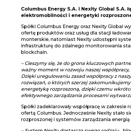
Columbus Energy S.A. i Nexity Global S.A. 
elektromobilności i energetyki rozproszone
Spółki Columbus Energy oraz Nexity Global 
ofertę produktów oraz usług dla stacji ładow
monterskie, natomiast Nexity udostępni syste
infrastrukturę do zdalnego monitorowania sta
blockchain.
– Cieszymy się, że do grona kluczowych part
ważny moment w rozwoju naszej współpracy, k
Dzięki uregulowaniu zasad współpracy z nasz
rozwiązań, o których szerzej zakomunikujemy 
energetyką rozproszoną, dzięki czemu wkrótce
efektywnego zarządzania procesami wytwarzani
Spółki zadeklarowały współpracę w zakresie 
ofertą Columbus. Jednocześnie Nexity stało s
rozproszonej i systemów zarządzania energią
– System Nexity dostarcza swego rodzaju „bl