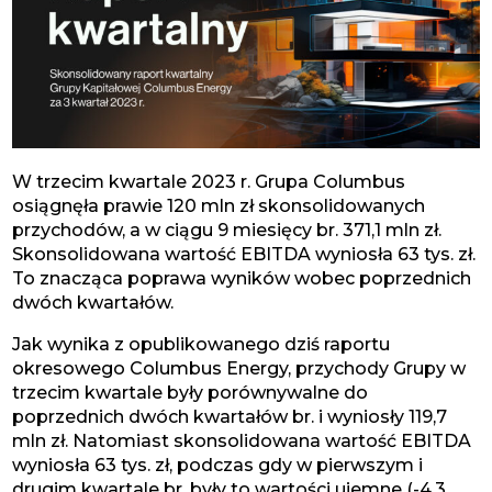
W trzecim kwartale 2023 r. Grupa Columbus
osiągnęła prawie 120 mln zł skonsolidowanych
przychodów, a w ciągu 9 miesięcy br. 371,1 mln zł.
Skonsolidowana wartość EBITDA wyniosła 63 tys. zł.
To znacząca poprawa wyników wobec poprzednich
dwóch kwartałów.
Jak wynika z opublikowanego dziś raportu
okresowego Columbus Energy, przychody Grupy w
trzecim kwartale były porównywalne do
poprzednich dwóch kwartałów br. i wyniosły 119,7
mln zł. Natomiast skonsolidowana wartość EBITDA
wyniosła 63 tys. zł, podczas gdy w pierwszym i
drugim kwartale br. były to wartości ujemne (-4,3