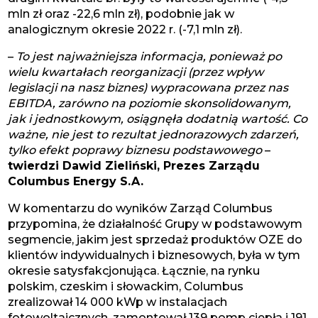
mln zł oraz -22,6 mln zł), podobnie jak w
analogicznym okresie 2022 r. (-7,1 mln zł).
–
To jest najważniejsza informacja, ponieważ po
wielu kwartałach reorganizacji (przez wpływ
legislacji na nasz biznes) wypracowana przez nas
EBITDA, zarówno na poziomie skonsolidowanym,
jak i jednostkowym, osiągnęła dodatnią wartość. Co
ważne, nie jest to rezultat jednorazowych zdarzeń,
tylko efekt poprawy biznesu podstawowego
–
twierdzi Dawid Zieliński, Prezes Zarządu
Columbus Energy S.A.
W komentarzu do wyników Zarząd Columbus
przypomina, że działalność Grupy w podstawowym
segmencie, jakim jest sprzedaż produktów OZE do
klientów indywidualnych i biznesowych, była w tym
okresie satysfakcjonująca. Łącznie, na rynku
polskim, czeskim i słowackim, Columbus
zrealizował 14 000 kWp w instalacjach
fotowoltaicznych, zamontował 139 pomp ciepła i 191