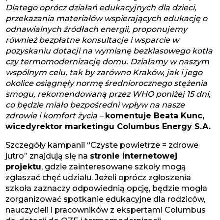
Dlatego oprócz działań edukacyjnych dla dzieci,
przekazania materiałów wspierających edukację o
odnawialnych źródłach energii, proponujemy
również bezpłatne konsultacje i wsparcie w
pozyskaniu dotacji na wymianę bezklasowego kotła
czy termomodernizację domu. Działamy w naszym
wspólnym celu, tak by zarówno Kraków, jak i jego
okolice osiągnęły normę średniorocznego stężenia
smogu, rekomendowaną przez WHO poniżej 15 dni,
co będzie miało bezpośredni wpływ na nasze
zdrowie i komfort życia –
komentuje Beata Kunc,
wicedyrektor marketingu Columbus Energy S.A.
Szczegóły kampanii “Czyste powietrze = zdrowe
jutro” znajdują się na
stronie internetowej
projektu
, gdzie zainteresowane szkoły mogą
zgłaszać chęć udziału. Jeżeli oprócz zgłoszenia
szkoła zaznaczy odpowiednią opcję, będzie mogła
zorganizować spotkanie edukacyjne dla rodziców,
nauczycieli i pracowników z ekspertami Columbus