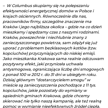
– W Columbus skupiamy się na polepszaniu
efektywności energetycznej domów w Polsce i
krajach ościennych. Równocześnie dla nas,
pracowników firmy, szczególne znaczenie ma
Kraków i jego najbliższa okolica – gdzie na co dzień
mieszkamy i spędzamy czas z naszymi rodzinami.
Kraków, powszechnie i niechlubnie znany z
zanieczyszczonego powietrza, sam zdążył się już
uporać z problemem bezklasowych kotłów (tzw.
kopciuchów) przyczyniających do niskiej emisji.
Jako mieszkanka Krakowa sama realnie odczuwam
pozytywny efekt, jaki przyniosła uchwała
antysmogowa, ograniczająca liczbę dni smogowych
z ponad 100 w 2012 r. do 31 dni w ubiegłym roku.
Dzisiaj głównym “dostarczycielem smogu” w
mieście są zanieczyszczenia pochodzące z 11 tys.
kopciuchów, jakie pozostały do wymiany w
sąsiednich gminach Krakowa, gdzie chcemy
skierować nie tylko naszą kampanię, ale też realną
pomoc w wymianie nieefektywnych źródeł ciepła.