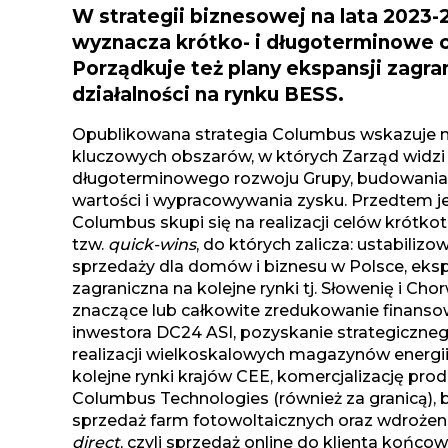
W strategii biznesowej na lata 2023
wyznacza krótko- i długoterminowe c
Porządkuje też plany ekspansji zagra
działalności na rynku BESS.
Opublikowana strategia Columbus wskazuje n
kluczowych obszarów, w których Zarząd widzi
długoterminowego rozwoju Grupy, budowania
wartości i wypracowywania zysku. Przedtem 
Columbus skupi się na realizacji celów krótk
tzw.
quick-wins
, do których zalicza: ustabilizo
sprzedaży dla domów i biznesu w Polsce, eks
zagraniczna na kolejne rynki tj. Słowenię i Cho
znaczące lub całkowite zredukowanie finanso
inwestora DC24 ASI, pozyskanie strategiczne
realizacji wielkoskalowych magazynów energii,
kolejne rynki krajów CEE, komercjalizację pr
Columbus Technologies (również za granicą), 
sprzedaż farm fotowoltaicznych oraz wdrożen
direct
, czyli sprzedaż online do klienta końco