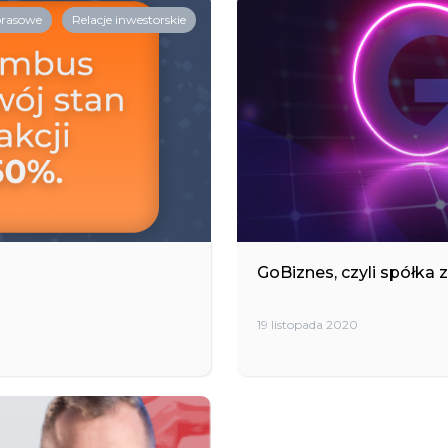
prasowe
Relacje inwestorskie
GoBiznes, czyli spółka
19 listopada 2020