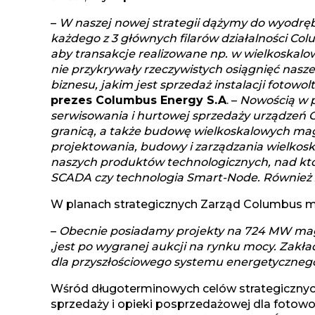
–
W naszej nowej strategii dążymy do wyodrę
każdego z 3 głównych filarów działalności Col
aby transakcje realizowane np. w wielkoskal
nie przykrywały rzeczywistych osiągnięć nasz
biznesu, jakim jest sprzedaż instalacji fotowo
prezes Columbus Energy S.A
. –
Nowością w pi
serwisowania i hurtowej sprzedaży urządzeń OZ
granicą, a także budowę wielkoskalowych mag
projektowania, budowy i zarządzania wielkoska
naszych produktów technologicznych, nad któr
SCADA czy technologia Smart-Node. Również z
W planach strategicznych Zarząd Columbus m
–
Obecnie posiadamy projekty na 724 MW maga
,jest po wygranej aukcji na rynku mocy. Zakł
dla przyszłościowego systemu energetyczne
Wśród długoterminowych celów strategicznyc
sprzedaży i opieki posprzedażowej dla fotowo