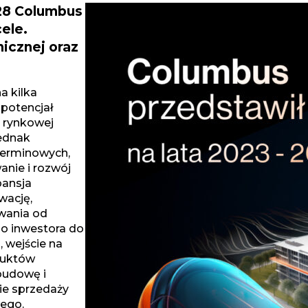
-28 Columbus
ele.
nicznej oraz
a kilka
 potencjał
 rynkowej
jednak
oterminowych,
wanie i rozwój
pansja
rwację,
wania od
go inwestora do
 wejście na
oduktów
budowę i
ie sprzedaży
wego.