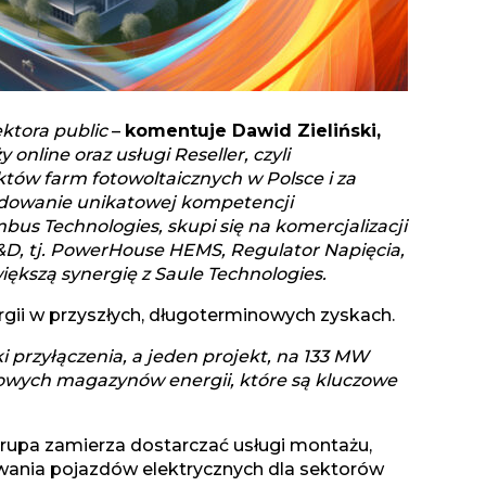
ektora public
–
komentuje Dawid Zieliński,
nline oraz usługi Reseller, czyli
któw farm fotowoltaicznych w Polsce i za
budowanie unikatowej kompetencji
bus Technologies, skupi się na komercjalizacji
R&D, tj. PowerHouse HEMS, Regulator Napięcia,
ększą synergię z Saule Technologies.
ii w przyszłych, długoterminowych zyskach.
rzyłączenia, a jeden projekt, na 133 MW
alowych magazynów energii, które są kluczowe
upa zamierza dostarczać usługi montażu,
dowania pojazdów elektrycznych dla sektorów