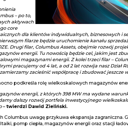
bnienia
umbus – po to,
owych aktywach
ego core
ltaicznych dla klientów indywidualnych, biznesowych i s
erwszym filarze będzie uruchomienie kanału sprzedaży o
E. Drugi filar, Columbus Assets, obejmie rozwój proje
azynów energii. Tu nowością będzie cel, jakim jest z
lowymi magazynami energii. Z kolei trzeci filar – Colum
ymi pracujemy od 4 lat, a od 2 lat rozwija nasz Dział 
amierzamy zacieśnić współpracę i zbudować jeszcze wi
ocno podkreśla rolę wielkoskalowych magazynów energ
zynów energii, z których 398 MW ma wydane warunki p
adamy dalszy rozwój portfela inwestycyjnego wielkosk
go
–
twierdzi Dawid Zieliński.
h Columbus uwagę przykuwa ekspansja zagraniczna. Gr
ltaiki, pomp ciepła, magazynów energii oraz stacji ła