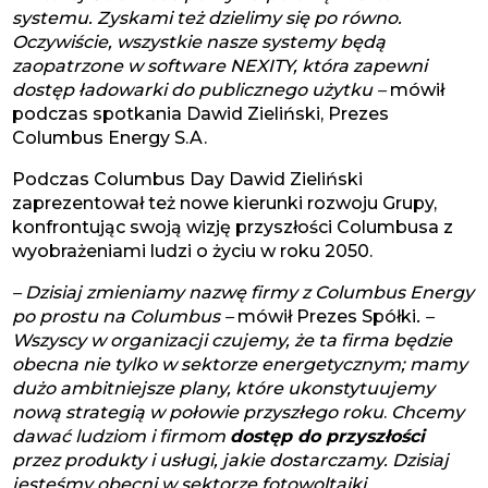
systemu. Zyskami też dzielimy się po równo.
Oczywiście, wszystkie nasze systemy będą
zaopatrzone w software NEXITY, która zapewni
dostęp ładowarki do publicznego użytku –
mówił
podczas spotkania Dawid Zieliński, Prezes
Columbus Energy S.A.
Podczas Columbus Day Dawid Zieliński
zaprezentował też nowe kierunki rozwoju Grupy,
konfrontując swoją wizję przyszłości Columbusa z
wyobrażeniami ludzi o życiu w roku 2050.
– Dzisiaj zmieniamy nazwę firmy z Columbus Energy
po prostu na Columbus –
mówił Prezes Spółki
. –
Wszyscy w organizacji czujemy, że ta firma będzie
obecna nie tylko w sektorze energetycznym; mamy
dużo ambitniejsze plany, które ukonstytuujemy
nową strategią w połowie przyszłego roku
.
Chcemy
dawać ludziom i firmom
dostęp do przyszłości
przez produkty i usługi, jakie dostarczamy. Dzisiaj
jesteśmy obecni w sektorze fotowoltaiki