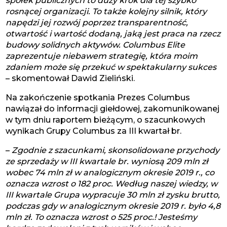
spółek publicznych to duży krok dla tej szybko
rosnącej organizacji. To także kolejny silnik, który
napędzi jej rozwój poprzez transparentność,
otwartość i wartość dodaną, jaką jest praca na rzecz
budowy solidnych aktywów. Columbus Elite
zaprezentuje niebawem strategię, która moim
zdaniem może się przekuć w spektakularny sukces
– skomentował Dawid Zieliński.
Na zakończenie spotkania Prezes Columbus
nawiązał do informacji giełdowej, zakomunikowanej
w tym dniu raportem bieżącym, o szacunkowych
wynikach Grupy Columbus za III kwartał br.
–
Zgodnie z szacunkami, skonsolidowane przychody
ze sprzedaży w III kwartale br. wyniosą 209 mln zł
wobec 74 mln zł w analogicznym okresie 2019 r., co
oznacza wzrost o 182 proc. Według naszej wiedzy, w
III kwartale Grupa wypracuje 30 mln zł zysku brutto,
podczas gdy w analogicznym okresie 2019 r. było 4,8
mln zł. To oznacza wzrost o 525 proc.! Jesteśmy