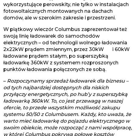
wykorzystujące perowskity, nie tylko w instalacjach
fotowoltaicznych montowanych na dachach
domów, ale w szerokim zakresie i przestrzeni.
W piątkowy wieczór Columbus zaprezentował też
swoją linię ładowarek do samochodów
elektrycznych – od technologii wolnego ładowania
2x22kW prądem zmiennym, przez 30kW i 60kW
ładowane prądem stałym, po superszybką
ładowarkę 360kW z systemem rozproszonych
punktów ładowania połączonych ze sobą.
–
Rozpoczynamy sprzedaż ładowarek dla biznesu –
od tych najbardziej dostępnych dla niskich
przyłączy energetycznych, po hub’y z superszybką
ładowarką 360kW. To, co jest przewagą w naszej
ofercie, to przede wszystkim możliwość zakupu
systemu 50/50 z Columbusem. Każdy, kto uważa, że
warto mieć ładowarkę do pojazdu elektrycznego w
swoim obiekcie, może rozpocząć z nami współpracę,
w której Columbus pokrywa połowę kosztów