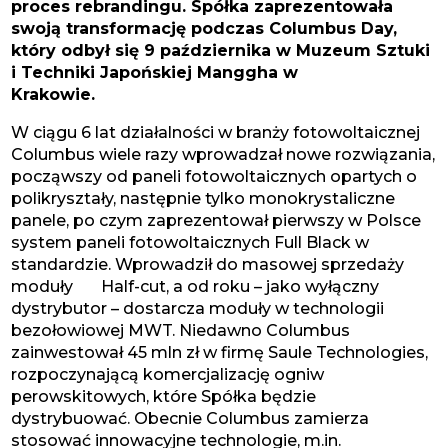
proces rebrandingu. Spółka zaprezentowała
swoją transformację podczas Columbus Day,
który odbył się 9 października w Muzeum Sztuki
i Techniki Japońskiej Manggha w
Krakowi
W ciągu 6 lat działalności w branży fotowoltaicznej
Columbus wiele razy wprowadzał nowe rozwiązania,
począwszy od paneli fotowoltaicznych opartych o
polikryształy, następnie tylko monokrystaliczne
panele, po czym zaprezentował pierwszy w Polsce
system paneli fotowoltaicznych Full Black w
standardzie. Wprowadził do masowej sprzedaży
moduły Half-cut, a od roku – jako wyłączny
dystrybutor – dostarcza moduły w technologii
bezołowiowej MWT. Niedawno Columbus
zainwestował 45 mln zł w firmę Saule Technologies,
rozpoczynającą komercjalizację ogniw
perowskitowych, które Spółka będzie
dystrybuować. Obecnie Columbus zamierza
stosować innowacyjne technologie, m.in.