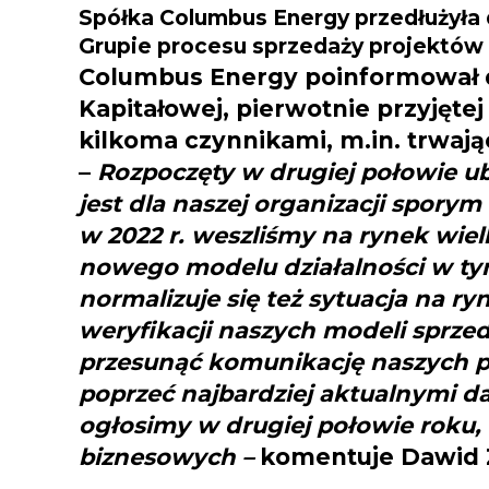
Spółka Columbus Energy przedłużyła
Grupie procesu sprzedaży projektów
Columbus Energy poinformował dz
Kapitałowej, pierwotnie przyjęte
kilkoma czynnikami, m.in. trwaj
–
Rozpoczęty w drugiej połowie u
jest dla naszej organizacji spory
w 2022 r. weszliśmy na rynek wi
nowego modelu działalności w ty
normalizuje się też sytuacja na r
weryfikacji naszych modeli sprz
przesunąć komunikację naszych pl
poprzeć najbardziej aktualnymi da
ogłosimy w drugiej połowie roku
biznesowych –
komentuje Dawid Z