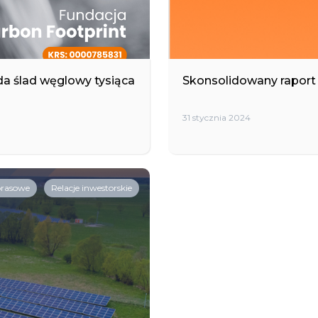
da ślad węglowy tysiąca
Skonsolidowany raport z
31 stycznia 2024
prasowe
Relacje inwestorskie