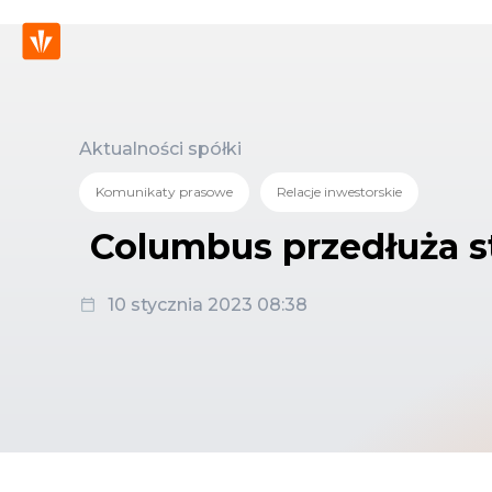
Aktualności spółki
Komunikaty prasowe
Relacje inwestorskie
Columbus przedłuża st
10 stycznia 2023 08:38