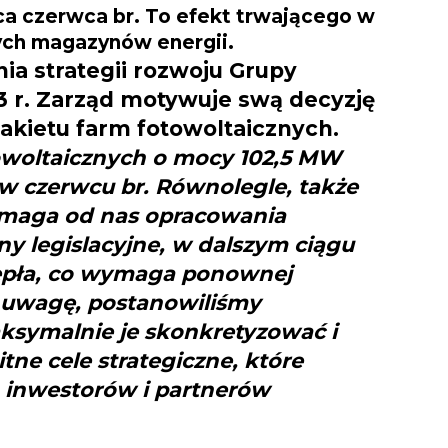
a czerwca br. To efekt trwającego w
wych magazynów energii.
a strategii rozwoju Grupy
23 r. Zarząd motywuje swą decyzję
kietu farm fotowoltaicznych.
towoltaicznych o mocy 102,5 MW
 w czerwcu br. Równolegle, także
ymaga od nas opracowania
ny legislacyjne, w dalszym ciągu
ciepła, co wymaga ponownej
 uwagę, postanowiliśmy
ksymalnie je skonkretyzować i
ne cele strategiczne, które
 inwestorów i partnerów