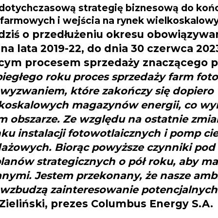
 dotychczasową strategię biznesową do końc
 farmowych i wejścia na rynek wielkoskalo
iś o przedłużeniu okresu obowiązywani
j na lata 2019-22, do dnia 30 czerwca 20
ącym procesem sprzedaży znaczącego pa
biegłego roku proces sprzedaży farm fo
m wyzwaniem, które zakończy się dopiero
elkoskalowych magazynów energii, co w
m obszarze.
Ze względu na ostatnie zmia
ynku instalacji fotowotlaicznych i pomp 
edażowych.
Biorąc powyższe czynniki pod
anów strategicznych o pół roku, aby ma
nymi. Jestem przekonany, że nasze ambit
, wzbudzą zainteresowanie potencjalnych
ieliński, prezes Columbus Energy S.A.