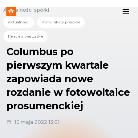
Aktualności spółki
Aktualności
Komunikaty prasowe
Relacje inwestorskie
Columbus po
pierwszym kwartale
zapowiada nowe
rozdanie w fotowoltaice
prosumenckiej
16 maja 2022 13:01