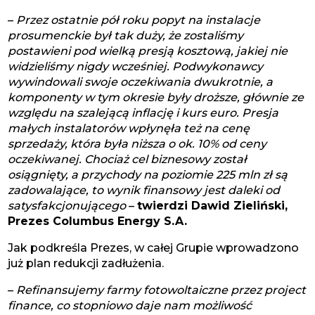
–
Przez ostatnie pół roku popyt na instalacje
prosumenckie był tak duży, że zostaliśmy
postawieni pod wielką presją kosztową, jakiej nie
widzieliśmy nigdy wcześniej. Podwykonawcy
wywindowali swoje oczekiwania dwukrotnie, a
komponenty w tym okresie były droższe, głównie ze
względu na szalejącą inflację i kurs euro. Presja
małych instalatorów wpłynęła też na cenę
sprzedaży, która była niższa o ok. 10% od ceny
oczekiwanej. Chociaż cel biznesowy został
osiągnięty, a przychody na poziomie 225 mln zł są
zadowalające, to wynik finansowy jest daleki od
satysfakcjonującego
–
twierdzi Dawid Zieliński,
Prezes Columbus Energy S.A.
Jak podkreśla Prezes, w całej Grupie wprowadzono
już plan redukcji zadłużenia.
–
Refinansujemy farmy fotowoltaiczne przez project
finance, co stopniowo daje nam możliwość