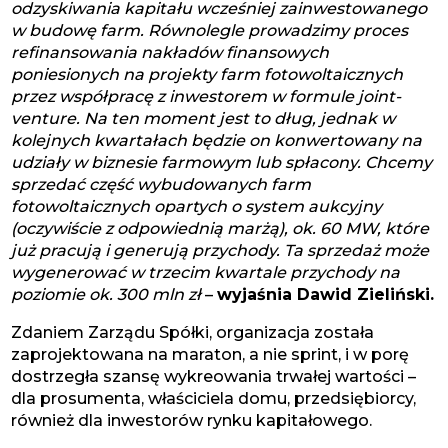
odzyskiwania kapitału wcześniej zainwestowanego
w budowę farm. Równolegle prowadzimy proces
refinansowania nakładów finansowych
poniesionych na projekty farm fotowoltaicznych
przez współpracę z inwestorem w formule joint-
venture. Na ten moment jest to dług, jednak w
kolejnych kwartałach będzie on konwertowany na
udziały w biznesie farmowym lub spłacony. Chcemy
sprzedać część wybudowanych farm
fotowoltaicznych opartych o system aukcyjny
(oczywiście z odpowiednią marżą), ok. 60 MW, które
już pracują i generują przychody. Ta sprzedaż może
wygenerować w trzecim kwartale przychody na
poziomie ok. 300 mln zł
–
wyjaśnia Dawid Zieliński.
Zdaniem Zarządu Spółki, organizacja została
zaprojektowana na maraton, a nie sprint, i w porę
dostrzegła szansę wykreowania trwałej wartości –
dla prosumenta, właściciela domu, przedsiębiorcy,
również dla inwestorów rynku kapitałowego.